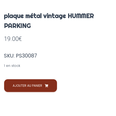
plaque métal vintage HUMMER
PARKING
19.00
€
SKU: PS30087
1 en stock
quantité
de
AJOUTER AU PANIER
plaque
métal
vintage
HUMMER
PARKING