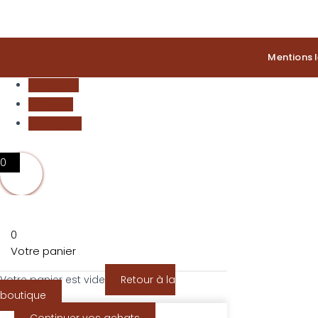
Mentions 
Facebook
Pinterest
Instagram
0
0
Votre panier
Votre panier est vide
Retour à la
boutique
Continuer vos achats