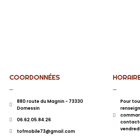
COORDONNÉES
HORAIR
880 route du Magnin - 73330
Pour tou
Domessin
renseig
command
06.62.05.84.26
contacte
vendredi
tofmobile73@gmail.com