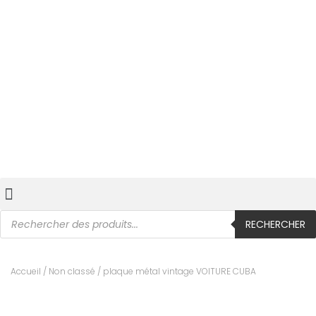
RECHERCHER
Accueil
/
Non classé
/ plaque métal vintage VOITURE CUBA