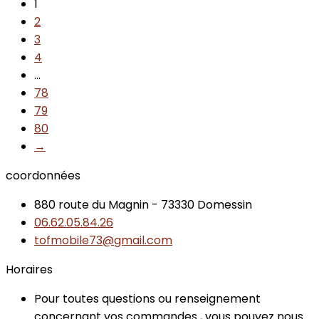
1
2
3
4
…
78
79
80
→
coordonnées
880 route du Magnin - 73330 Domessin
06.62.05.84.26
tofmobile73@gmail.com
Horaires
Pour toutes questions ou renseignement
concernant vos commandes , vous pouvez nous