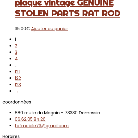
plaque vintage GENUINE
STOLEN PARTS RAT ROD
35.00
€
Ajouter au panier
1
2
3
4
…
121
122
123
→
coordonnées
880 route du Magnin - 73330 Domessin
06.62.05.84.26
tofmobile73@gmail.com
Horaires